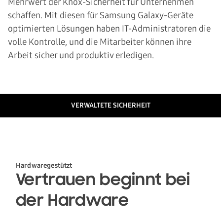
Mehrwert der Knox-Sicherheit für Unternehmen
schaffen. Mit diesen für Samsung Galaxy-Geräte
optimierten Lösungen haben IT-Administratoren die
volle Kontrolle, und die Mitarbeiter können ihre
Arbeit sicher und produktiv erledigen.
VERWALTETE SICHERHEIT
HARDWAREGESTÜTZT
SCHUTZ VON DATEN
Hardwaregestützt
Vertrauen beginnt bei
KONTINUIERLICHER SCHUTZ
der Hardware
VERWALTETE SICHERHEIT