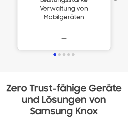
Leistungsstarke
e
Verwaltung von
i
Mobilgeräten
t
e
r
Zero Trust-fähige Geräte
und Lösungen von
Samsung Knox