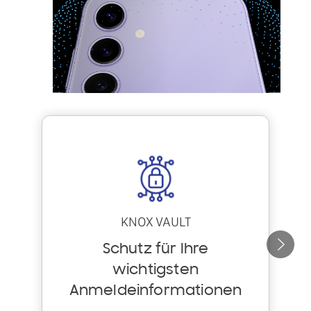
KNOX VAULT
W
Schutz für Ihre
e
wichtigsten
i
Anmeldeinformationen
t