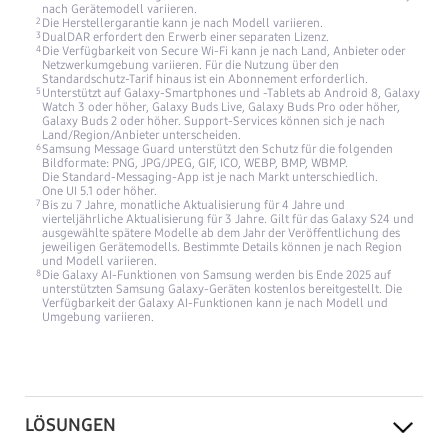
nach Gerätemodell variieren.
Die Herstellergarantie kann je nach Modell variieren.
DualDAR erfordert den Erwerb einer separaten Lizenz.
Die Verfügbarkeit von Secure Wi-Fi kann je nach Land, Anbieter oder
Netzwerkumgebung variieren. Für die Nutzung über den
Standardschutz-Tarif hinaus ist ein Abonnement erforderlich.
Unterstützt auf Galaxy-Smartphones und -Tablets ab Android 8, Galaxy
Watch 3 oder höher, Galaxy Buds Live, Galaxy Buds Pro oder höher,
Galaxy Buds 2 oder höher. Support-Services können sich je nach
Land/Region/Anbieter unterscheiden.
Samsung Message Guard unterstützt den Schutz für die folgenden
Bildformate: PNG, JPG/JPEG, GIF, ICO, WEBP, BMP, WBMP.
Die Standard-Messaging-App ist je nach Markt unterschiedlich.
One UI 5.1 oder höher.
Bis zu 7 Jahre, monatliche Aktualisierung für 4 Jahre und
vierteljährliche Aktualisierung für 3 Jahre. Gilt für das Galaxy S24 und
ausgewählte spätere Modelle ab dem Jahr der Veröffentlichung des
jeweiligen Gerätemodells. Bestimmte Details können je nach Region
und Modell variieren.
Die Galaxy AI-Funktionen von Samsung werden bis Ende 2025 auf
unterstützten Samsung Galaxy-Geräten kostenlos bereitgestellt. Die
Verfügbarkeit der Galaxy AI-Funktionen kann je nach Modell und
Umgebung variieren.
LÖSUNGEN