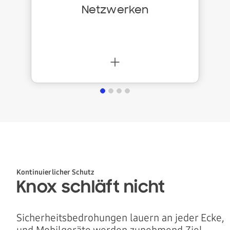
e
Netzwerken
i
t
e
r
Kontinuierlicher Schutz
Knox schläft nicht
Sicherheitsbedrohungen lauern an jeder Ecke,