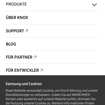
PRODUKTE
ÜBER KNOX
SUPPORT
BLOG
FÜR PARTNER
FÜR ENTWICKLER
Samsung und Cookies
Copyright © 1995-2025 Samsung. Alle Rechte vorbehalten.
Diese Website verwendet Cookies, um Ihre Erfahrung und unsere
Dienstleistungen zu verbessern. Indem Sie auf ANNEHMEN
klicken oder weiterhin auf unserer Website surfen, stimmen Sie
der Nutzung unserer Cookies zu. Weitere Informationen finden