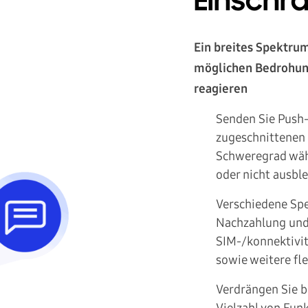
Einschr
Ein breites Spektrum
möglichen Bedrohun
reagieren
Senden Sie Push-
zugeschnittenen 
Schweregrad wähl
oder nicht ausble
Verschiedene Spe
Nachzahlung und
SIM-/konnektivit
sowie weitere fl
Verdrängen Sie b
Vielzahl von Fun