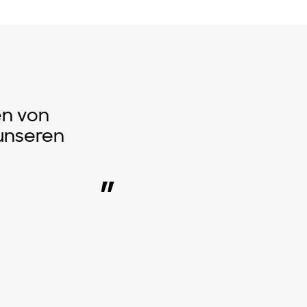
en von
unseren
”