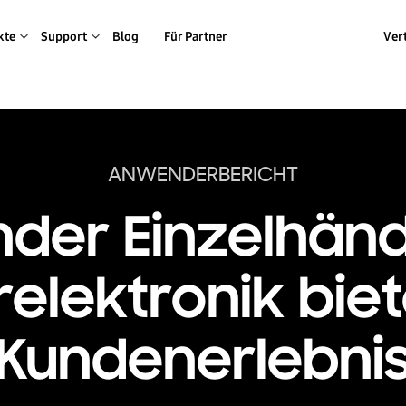
kte
Support
Blog
Für Partner
Ver
ANWENDERBERICHT
der Einzelhänd
elektronik biet
Kundenerlebni