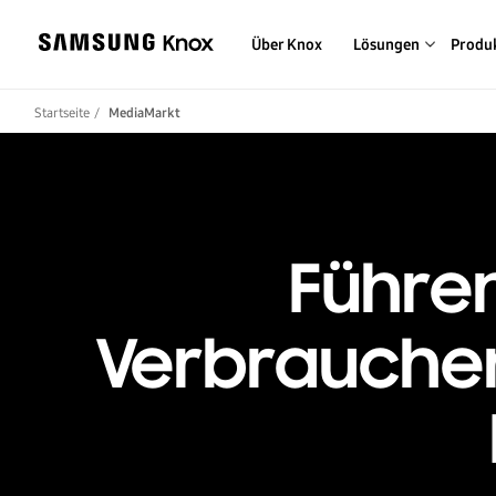
Über Knox
Lösungen
Produ
Startseite
MediaMarkt
Führen
Verbraucher