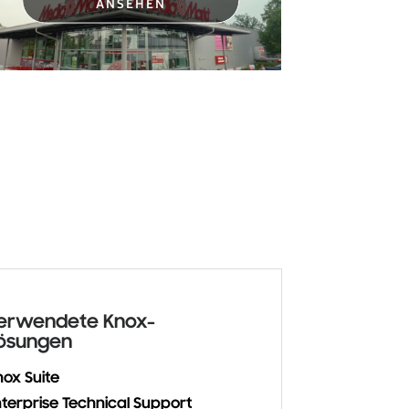
ANSEHEN
erwendete Knox-
ösungen
nox Suite
nterprise Technical Support