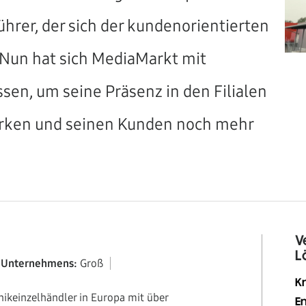
rer, der sich der kundenorientierten
 Nun hat sich MediaMarkt mit
n, um seine Präsenz in den Filialen
ärken und seinen Kunden noch mehr
V
L
s Unternehmens:
Groß
K
nikeinzelhändler in Europa mit über
E