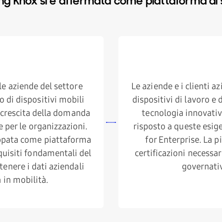
ng Knox si è affermata come piattaforma di 
o
u
s
e aziende del settore
Le aziende e i clienti 
 di dispositivi mobili
dispositivi di lavoro e 
a crescita della domanda
tecnologia innovati
he per le organizzazioni.
risposto a queste esi
uppata come piattaforma
for Enterprise. La 
quisiti fondamentali del
certificazioni necessar
enere i dati aziendali
governativ
 in mobilità.