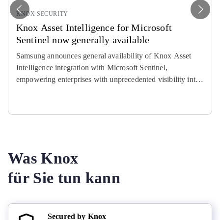
V
W
KNOX SECURITY
o
e
Knox Asset Intelligence for Microsoft
r
i
Sentinel now generally available
h
t
e
e
Samsung announces general availability of Knox Asset
r
r
Intelligence integration with Microsoft Sentinel,
i
empowering enterprises with unprecedented visibility into
g
e
potential security threats to their mobile device fleets.
Was Knox
für Sie tun kann
Secured by Knox